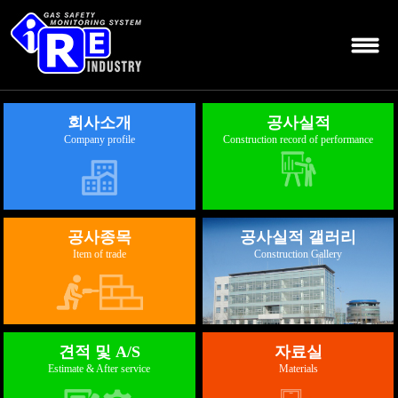
회사소개
공사실적
Company profile
Construction record of performance
공사종목
공사실적 갤러리
Item of trade
Construction Gallery
견적 및 A/S
자료실
Estimate & After service
Materials